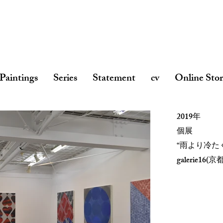
Paintings
Series
Statement
cv
Online Sto
2019年
個展
“雨より冷た
galerie16
(京都